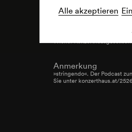
Alle akzeptieren
Ei
Veranstalter & Veran
Wiener Konzerthausgesellsch
Anmerkung
»stringendo«. Der Podcast zu
Sie unter konzerthaus.at/25