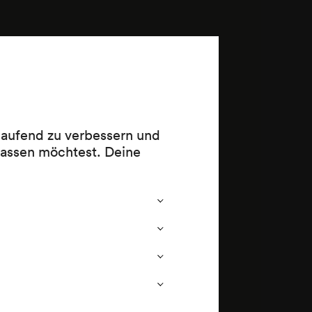
 laufend zu verbessern und
lassen möchtest. Deine
tt D-Dur