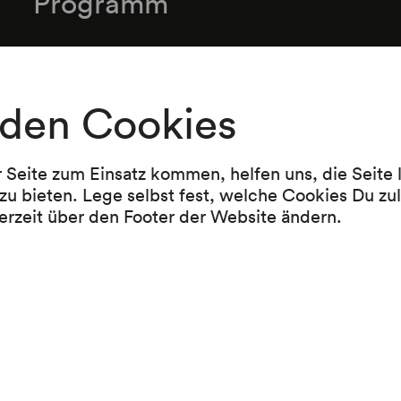
Programm
Alban Berg
Lyrische Suite für Streichquartett (1925–1926)
den Cookies
Felix Mendelssohn Bartholdy
Streichquartett a-moll op. 13 (1827)
r Seite zum Einsatz kommen, helfen uns, die Seite
zu bieten. Lege selbst fest, welche Cookies Du zu
-----------------------------------------
erzeit über den Footer der Website ändern.
Zugabe:
Joseph Haydn
3. Satz: Menuet alla Zingarese (Streichquarte
Hob. III/34 »Alla Zingarese«) (1772)