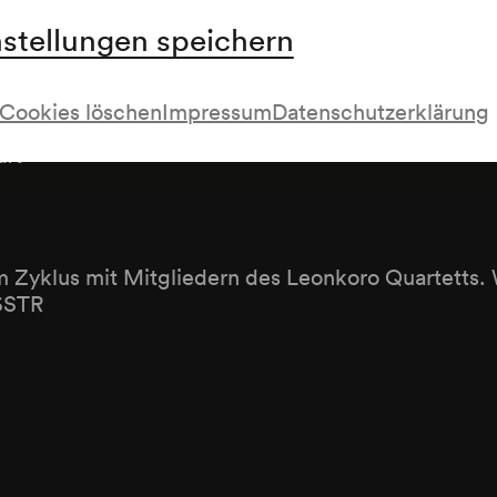
nstellungen speichern
Cookies löschen
Impressum
Datenschutzerklärung
twortlicher
aft
m Zyklus mit Mitgliedern des Leonkoro Quartetts. 
26STR