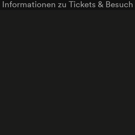
Informationen zu Tickets & Besuch
Zum Newsletter anmelden
enschutzerklärung
Hinweisgeber:innenschutzgese
Cookie-Einstellungen
Zum Seitenanfang