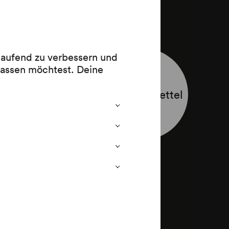
 laufend zu verbessern und
lassen möchtest. Deine
Programmzettel
7 (1877–
 (1909)
4 (1844)