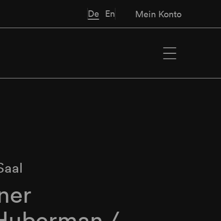
De
En
Mein Konto
Saal
ner
 Huberman /