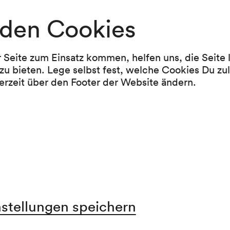
den Cookies
Programm
r Seite zum Einsatz kommen, helfen uns, die Seite
zu bieten. Lege selbst fest, welche Cookies Du zu
erzeit über den Footer der Website ändern.
Johannes Brahms
Konzert für Violine und Orchester D-Dur op. 7
1878)
Sergej Tanejev
Konzertsuite op. 28 für Violine und Orchester
Pause
Felix Mendelssohn Bartholdy
nstellungen speichern
Konzert für Violine und Orchester e-moll op. 6