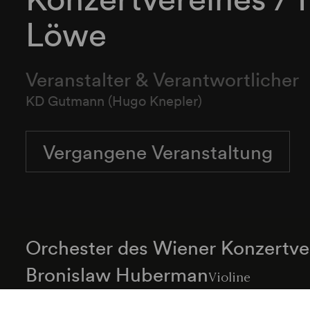
Löwe
Veranstalter & Verantwortlicher
KD Gutmann (Hugo Knepler)
Vergangene Veranstaltung
Orchester des Wiener Konzertve
Bronislaw Huberman
Violine
Ferdinand Löwe
Dirigent