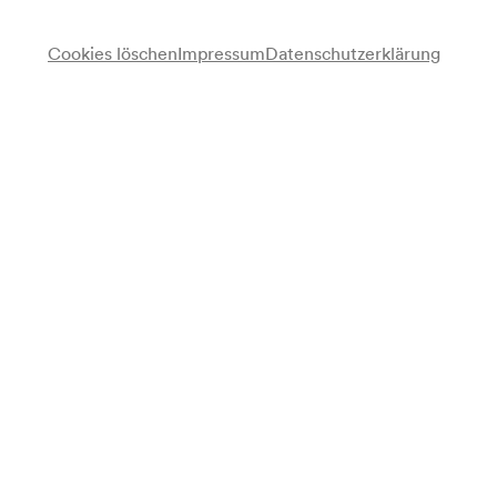
Cookies löschen
Impressum
Datenschutzerklärung
Barucco
Stage Choir
Wiener Singakademie
Landesjugendchor Wien
Miriam Kutrowatz
Sopran
Heinz Ferlesch
Dirigent
Programm