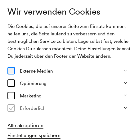
Wir verwenden Cookies
Die Cookies, die auf unserer Seite zum Einsatz kommen,
Archivsuche
Sing on Stage: Ein Fest für Händel
helfen uns, die Seite laufend zu verbessern und den
bestmöglichen Service zu bieten. Lege selbst fest, welche
Cookies Du zulassen möchtest. Deine Einstellungen kannst
14/06/2026
Du jederzeit über den Footer der Website ändern.
So, 19.30–ca. 21.00 Uhr
∙
Großer Saal
Sing on Stage: Ein Fest für
Externe Medien
Händel
Optimierung
Anmeldung für Stage-Choir siehe
Marketing
detaillierte Informationen!
Erforderlich
Vergangene Veranstaltung
Alle akzeptieren
Anmeldung für mitwirkende Sänger:innen (Stage Choir)
Einstellungen speichern