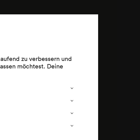
 op. 16
 laufend zu verbessern und
lassen möchtest. Deine
(1896/?)