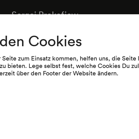
Sergej Prokofjew
Konzert für Klavier und Orchester Nr. 2 g-moll
(1912–1913/1923)
den Cookies
-----------------------------------------
Zugabe:
r Seite zum Einsatz kommen, helfen uns, die Seite
zu bieten. Lege selbst fest, welche Cookies Du zu
Johannes Brahms
erzeit über den Footer der Website ändern.
Herzlich tut mich verlangen a-moll op. 122/10 
Pause
Edward Elgar
Symphonie Nr. 1 As-Dur op. 55 (1907–1908)