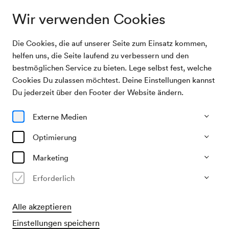
Wir verwenden Cookies
Die Cookies, die auf unserer Seite zum Einsatz kommen,
Porträts 25/26
Dorothee Oberlinger
helfen uns, die Seite laufend zu verbessern und den
bestmöglichen Service zu bieten. Lege selbst fest, welche
Cookies Du zulassen möchtest. Deine Einstellungen kannst
Dorothee Oberlinger
Du jederzeit über den Footer der Website ändern.
Blockflötenvirtuosin, Kammermusikerin und Dirigentin
Externe Medien
Optimierung
Marketing
Sie gehört seit Jahrzehnten zu den vielseitigsten,
Erforderlich
erfolgreichsten und bekanntesten Vertreterinnen der
historischen Aufführungspraxis: die zigfach preisgekrönte
Alle akzeptieren
deutsche Blockflötenvirtuosin, Dirigentin, Professorin und
Intendantin Dorothee Oberlinger. Ihr widmet das Wiener
Einstellungen speichern